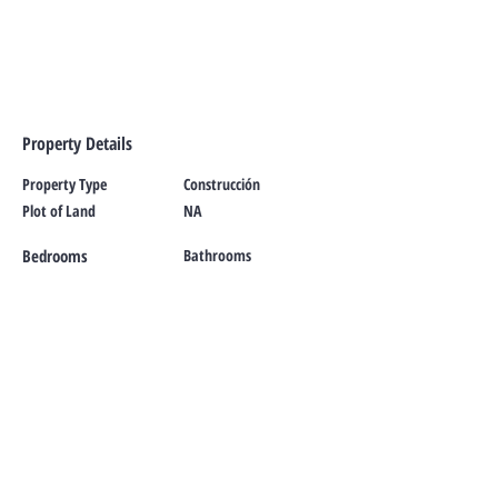
Property Details
Property Type
Construcción
Plot of Land
NA
Bedrooms
Bathrooms
Terreno
2,950 m²
Property Location
Valenciana, Guanajuato, Mexico