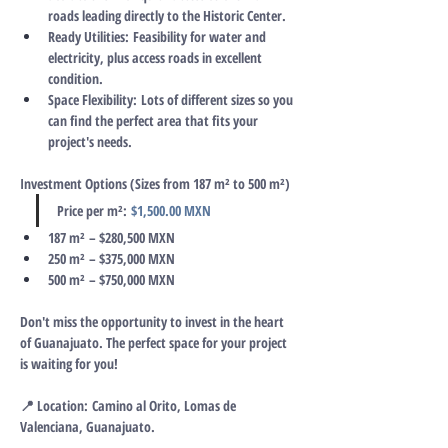
roads leading directly to the Historic Center.
Ready Utilities:
 Feasibility for water and 
electricity, plus access roads in excellent 
condition.
Space Flexibility:
 Lots of different sizes so you 
can find the perfect area that fits your 
project's needs.
Investment Options (Sizes from 187 m² to 500 m²)
Price per m²:
$1,500.00 MXN
187 m²
 – $280,500 MXN
250 m²
 – $375,000 MXN
500 m²
 – $750,000 MXN
Don't miss the opportunity to invest in the heart 
of Guanajuato. The perfect space for your project 
is waiting for you!
📍 Location:
 Camino al Orito, Lomas de 
Valenciana, Guanajuato.