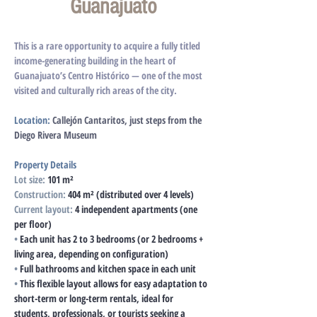
Guanajuato
This is a rare opportunity to acquire a fully titled 
income-generating building in the heart of 
Guanajuato’s Centro Histórico — one of the most 
visited and culturally rich areas of the city. 
Location:
Callejón Cantaritos, just steps from the 
Diego Rivera Museum
Property Details
Lot size:
 101 m²
Construction: 
404 m² (distributed over 4 levels)
Current layout:
 4 independent apartments (one 
per floor)
•
 Each unit has 2 to 3 bedrooms (or 2 bedrooms + 
living area, depending on configuration)
•
 Full bathrooms and kitchen space in each unit
•
 This flexible layout allows for easy adaptation to 
short-term or long-term rentals, ideal for 
students, professionals, or tourists seeking a 