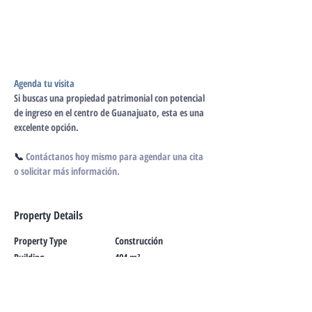
Agenda tu visita
Si buscas una propiedad patrimonial con potencial 
de ingreso en el centro de Guanajuato, esta es una 
excelente opción.
📞
 Contáctanos hoy mismo para agendar una cita 
o solicitar más información.
Property Details
Property Type
Construcción
Building
404 m²
Bedrooms
Bathrooms
12
4